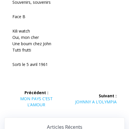
Souvenirs, souvenirs
Face B
Kili watch
Oui, mon cher
Une boum chez John
Tutti frutti
Sorti le 5 avril 1961
Navigation
Précédent :
Suivant :
Article
de
MON PAYS C’EST
Article
JOHNNY A L’OLYMPIA
précédent :
L’AMOUR
suivant :
l’article
Articles Récents