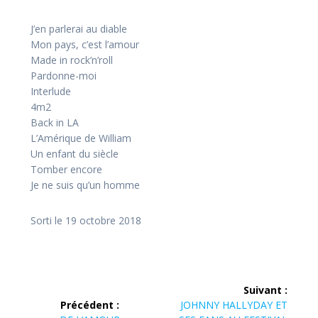
J’en parlerai au diable
Mon pays, c’est l’amour
Made in rock’n’roll
Pardonne-moi
Interlude
4m2
Back in LA
L’Amérique de William
Un enfant du siècle
Tomber encore
Je ne suis qu’un homme
Sorti le 19 octobre 2018
Navigation
Suivant :
Article
de
Précédent :
JOHNNY HALLYDAY ET