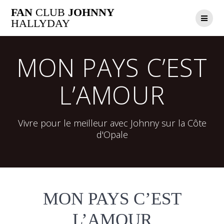
Passer
FAN
CLUB
JOHNNY
au
HALLYDAY
contenu
MON PAYS C’EST
L’AMOUR
Vivre pour le meilleur avec Johnny sur la Côte
d'Opale
MON PAYS C’EST
L’AMOUR