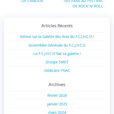
Article
suivant :
DE L’AMOUR
SES FANS AU FESTIVAL
précédent :
l’article
DE ROCK’ N’ ROLL
Articles Récents
Retour sur la Galette des Rois du F.C.J.H.C.O !
Assemblée Générale du F.C.J.H.C.O
Le F.C.J.H.C.O fait sa galette !
Groupe SMET
Dédicace FNAC
Archives
février 2026
janvier 2025
mars 2024