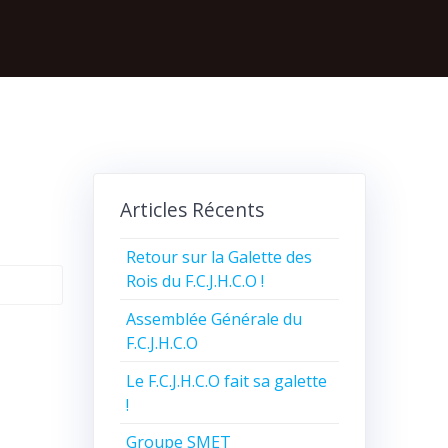
Articles Récents
Retour sur la Galette des
Rois du F.C.J.H.C.O !
Assemblée Générale du
F.C.J.H.C.O
Le F.C.J.H.C.O fait sa galette
!
Groupe SMET