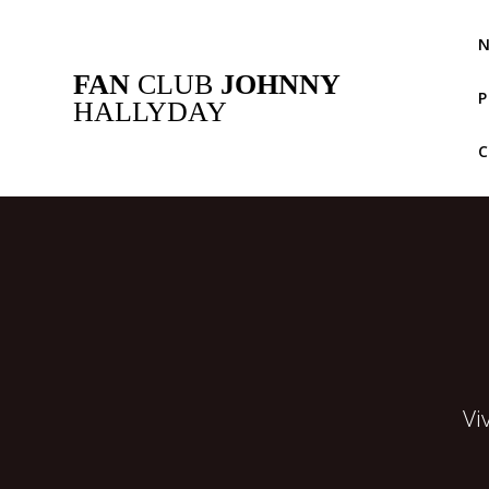
Passer
au
N
contenu
FAN
CLUB
JOHNNY
P
HALLYDAY
Vi