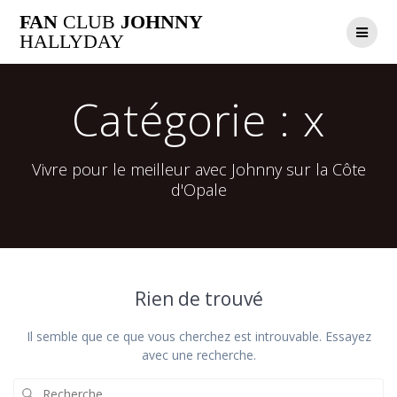
Passer
FAN
CLUB
JOHNNY
au
HALLYDAY
contenu
Catégorie :
x
Vivre pour le meilleur avec Johnny sur la Côte
d'Opale
Rien de trouvé
Il semble que ce que vous cherchez est introuvable. Essayez
avec une recherche.
Recherche