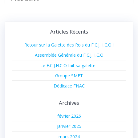
pour
:
Articles Récents
Retour sur la Galette des Rois du F.C.J.H.C.O !
Assemblée Générale du F.C.J.H.C.O
Le F.C.J.H.C.O fait sa galette !
Groupe SMET
Dédicace FNAC
Archives
février 2026
janvier 2025
mars 2024