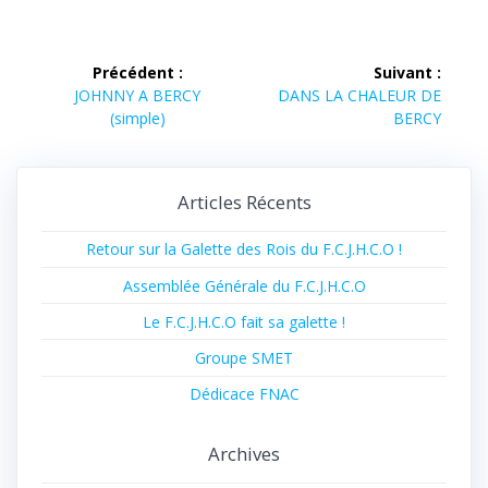
Navigation
Précédent :
Suivant :
Article
Article
de
JOHNNY A BERCY
DANS LA CHALEUR DE
précédent :
suivant :
(simple)
BERCY
l’article
Articles Récents
Retour sur la Galette des Rois du F.C.J.H.C.O !
Assemblée Générale du F.C.J.H.C.O
Le F.C.J.H.C.O fait sa galette !
Groupe SMET
Dédicace FNAC
Archives