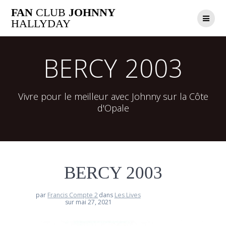
Passer
FAN
CLUB
JOHNNY
au
HALLYDAY
contenu
BERCY 2003
Vivre pour le meilleur avec Johnny sur la Côte
d'Opale
BERCY 2003
par
Francis Compte 2
dans
Les Lives
sur mai 27, 2021