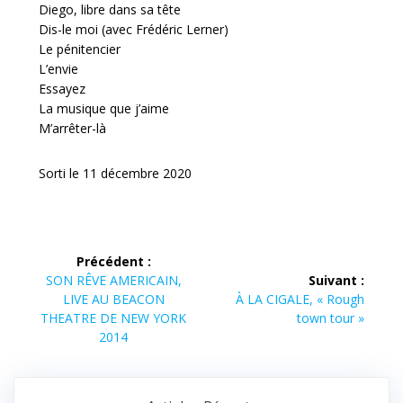
Diego, libre dans sa tête
Dis-le moi (avec Frédéric Lerner)
Le pénitencier
L’envie
Essayez
La musique que j’aime
M’arrêter-là
Sorti le 11 décembre 2020
Navigation
Précédent :
Article
de
SON RÊVE AMERICAIN,
Suivant :
précédent :
Article
LIVE AU BEACON
À LA CIGALE, « Rough
suivant :
l’article
THEATRE DE NEW YORK
town tour »
2014