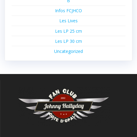
B
Infos FCJHCO
Les Lives
Les LP 25 cm
Les LP 30 cm
Uncategorized