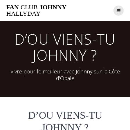
Passer
FAN
CLUB
JOHNNY
au
HALLYDAY
contenu
D’OU VIENS-TU
JOHNNY ?
Vivre pour le meilleur avec Johnny sur la Côte
d'Opale
D’OU VIENS-TU
JOHNNY ?