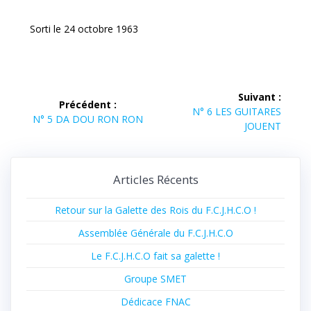
Sorti le 24 octobre 1963
Navigation
Suivant :
Précédent :
Article
de
N° 6 LES GUITARES
Article
N° 5 DA DOU RON RON
suivant :
JOUENT
précédent :
l’article
Articles Récents
Retour sur la Galette des Rois du F.C.J.H.C.O !
Assemblée Générale du F.C.J.H.C.O
Le F.C.J.H.C.O fait sa galette !
Groupe SMET
Dédicace FNAC