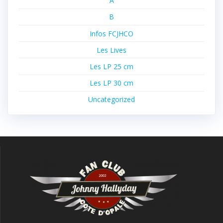
A
B
Infos FCJHCO
Les Lives
Les LP 25 cm
Les LP 30 cm
Uncategorized