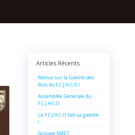
Articles Récents
Retour sur la Galette des
Rois du F.C.J.H.C.O !
Assemblée Générale du
F.C.J.H.C.O
Le F.C.J.H.C.O fait sa galette
!
Groupe SMET