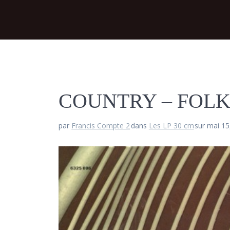
COUNTRY – FOLK
par
Francis Compte 2
dans
Les LP 30 cm
sur mai 15