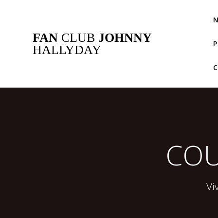
Passer
au
N
contenu
FAN
CLUB
JOHNNY
P
HALLYDAY
COU
Vi