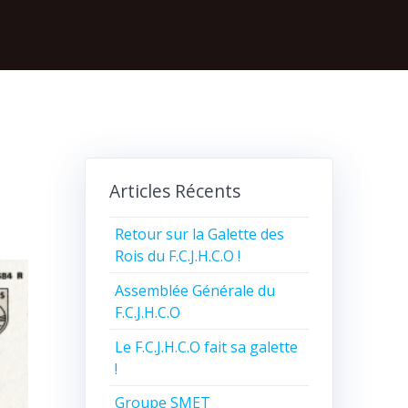
Articles Récents
Retour sur la Galette des
Rois du F.C.J.H.C.O !
Assemblée Générale du
F.C.J.H.C.O
Le F.C.J.H.C.O fait sa galette
!
Groupe SMET