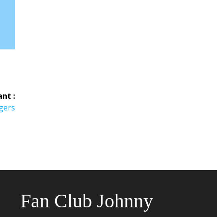
ant :
gers
Fan Club Johnny