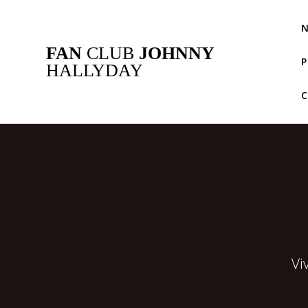
Passer
au
N
contenu
FAN
CLUB
JOHNNY
P
HALLYDAY
Vi