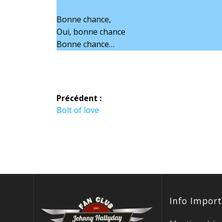
Bonne chance,
Oui, bonne chance
Bonne chance…
Navigation
Précédent :
Article
Bolt of love
de
précédent :
l’article
Info Impor