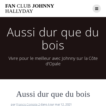
Passer
FAN
CLUB
JOHNNY
au
HALLYDAY
contenu
Aussi dur que du
bois
Vivre pour le meilleur avec Johnny sur la Côte
d'Opale
Aussi dur que du bois
par
Francis Compte 2
dans
A
sur mai 12, 2021