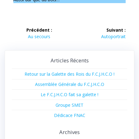
Navigation
Précédent :
Suivant :
Article
Article
de
Au secours
Autoportrait
précédent :
suivant :
l’article
Articles Récents
Retour sur la Galette des Rois du F.C.J.H.C.O !
Assemblée Générale du F.C.J.H.C.O
Le F.C.J.H.C.O fait sa galette !
Groupe SMET
Dédicace FNAC
Archives