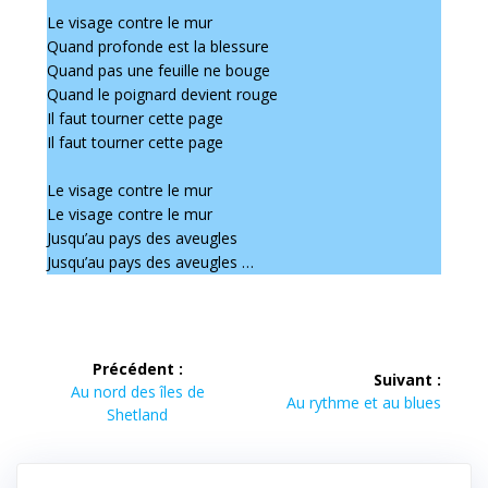
Le visage contre le mur
Quand profonde est la blessure
Quand pas une feuille ne bouge
Quand le poignard devient rouge
Il faut tourner cette page
Il faut tourner cette page
Le visage contre le mur
Le visage contre le mur
Jusqu’au pays des aveugles
Jusqu’au pays des aveugles …
Navigation
Précédent :
Suivant :
Article
de
Au nord des îles de
Article
Au rythme et au blues
précédent :
Shetland
suivant :
l’article