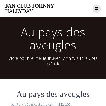
Passer
FAN
CLUB
JOHNNY
au
HALLYDAY
contenu
Au pays des
aveugles
Vivre pour le meilleur avec Johnny sur la Côte
d'Opale
Au pays des aveugles
par
Francis Compte 2
dans
A
sur mai 12, 2021