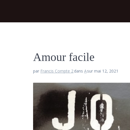
Amour facile
par
Francis Compte 2
dans
A
sur mai 12, 2021