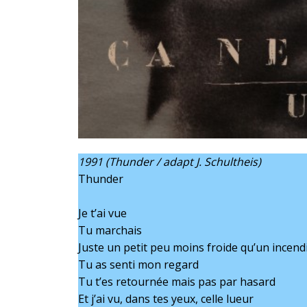
1991 (Thunder / adapt J. Schultheis)
Thunder
Je t’ai vue
Tu marchais
Juste un petit peu moins froide qu’un incend
Tu as senti mon regard
Tu t’es retournée mais pas par hasard
Et j’ai vu, dans tes yeux, celle lueur