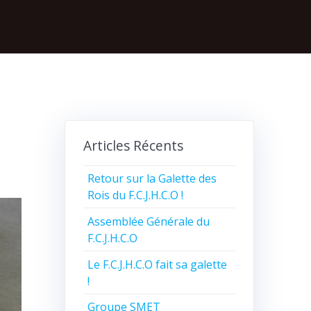
Articles Récents
Retour sur la Galette des
Rois du F.C.J.H.C.O !
Assemblée Générale du
F.C.J.H.C.O
Le F.C.J.H.C.O fait sa galette
!
Groupe SMET