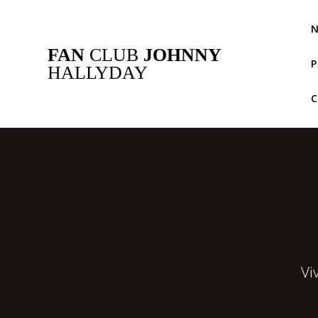
Passer
au
N
contenu
FAN
CLUB
JOHNNY
P
HALLYDAY
Vi