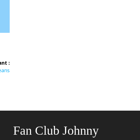
ant :
eans
Fan Club Johnny