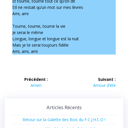
Et tourne, tourne tout ce qu’on dit
S’il ne restait qu’un mot sur mes lèvres
Ami, ami
Tourne, tourne, tourne la vie
Je serai le même
Longue, longue et longue est la nuit
Mais je te serai toujours fidèle
Ami, ami, ami
Navigation
Précédent :
Suivant :
Article
Article
de
Amen
Amour d’été
précédent :
suivant :
l’article
Articles Récents
Retour sur la Galette des Rois du F.C.J.H.C.O !