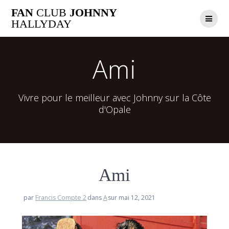
Passer
FAN
CLUB
JOHNNY
au
HALLYDAY
contenu
Ami
Vivre pour le meilleur avec Johnny sur la Côte
d'Opale
Ami
par
Francis Compte 2
dans
A
sur mai 12, 2021