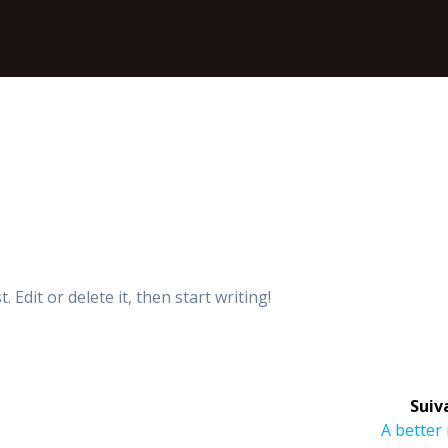
 Edit or delete it, then start writing!
Suiv
Article
A better