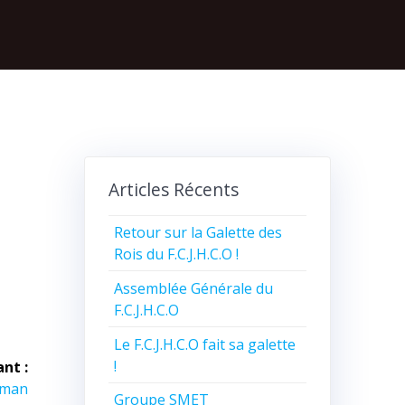
Articles Récents
Retour sur la Galette des
Rois du F.C.J.H.C.O !
Assemblée Générale du
F.C.J.H.C.O
Le F.C.J.H.C.O fait sa galette
!
ant :
 man
Groupe SMET