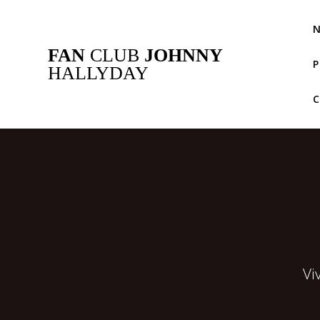
Passer
au
N
contenu
FAN
CLUB
JOHNNY
P
HALLYDAY
Vi